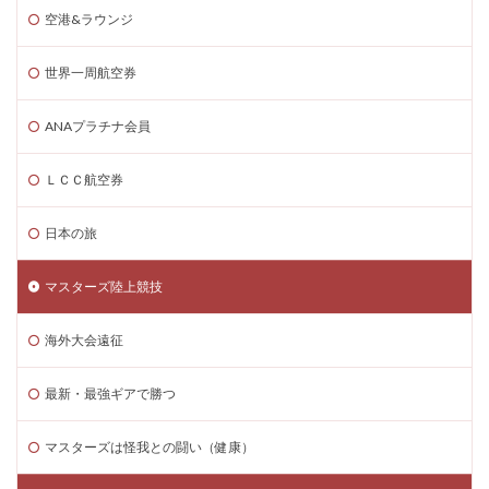
空港&ラウンジ
世界一周航空券
ANAプラチナ会員
ＬＣＣ航空券
日本の旅
マスターズ陸上競技
海外大会遠征
最新・最強ギアで勝つ
マスターズは怪我との闘い（健康）