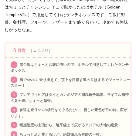
はちょっとチャレンジ。そこで助かったのはホテル（Golden
Temple Villa）で用意してくれたランチボックスです。ご飯に野
菜、卵料理、フルーツ、デザートまで盛り合わせ。冷めても美味
しかったなぁ。
目次
1
屋台飯はちょっとお腹に怖いので、ホテルで用意してくれたランチ
ボックス。
2
麓で4WDに乗り換えて、頂上を目指す道のりはまるでジェットコー
スター！
3
プレアヴィヒアはタイとカンボジアの国境紛争地帯。ライフル携帯
の兵士達にちょっと緊張。
4
参道を登り5つの楼門をくぐるたびに、新しい景色が目の前に広が
ります。
5
断崖絶壁の山頂から、地平線まで広がるアジアの大地の絶景
6
ちょっと足元震えるけど、絶対撮れる奇跡の一枚。