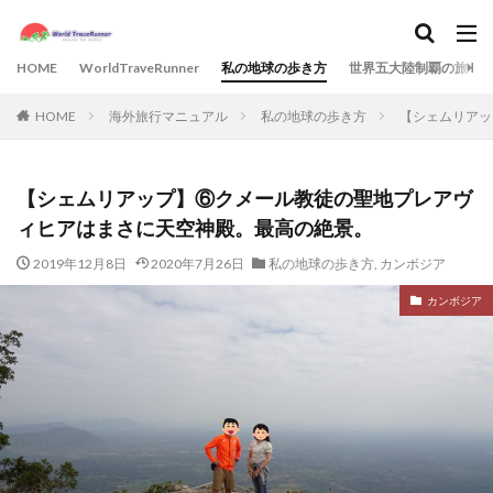
HOME
WorldTraveRunner
私の地球の歩き方
世界五大陸制覇の旅
HOME
海外旅行マニュアル
私の地球の歩き方
【シェムリアッ
【シェムリアップ】⑥クメール教徒の聖地プレアヴ
ィヒアはまさに天空神殿。最高の絶景。
2019年12月8日
2020年7月26日
私の地球の歩き方
,
カンボジア
カンボジア