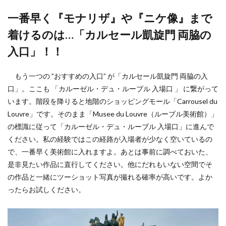
一番早く『モナリザ』や『ニケ像』まで
着けるのは…「カルセール凱旋門 両脇の
入口」！！
もう一つの ”おすすめの入口” が「カルセール凱旋門 両脇の入
口」。ここも 「カルーゼル・デュ・ルーブル 入場口 」 に繋がって
います。階段を降りると地階のショッピングモール「Carrousel du
Louvre」です。そのまま「Musee du Louvre（ルーブル美術館）」
の標識に従って「カルーゼル・デュ・ルーブル 入場口」に進んで
ください。私の経験ではこの経路が入場者が少なく空いているの
で、一番早く美術館に入れますよ。あとは事前に調べておいた、
是非見たい作品に直行してください。他にだれもいない空間でそ
の作品と一緒にツーショット写真が撮れる確率が高いです。よか
ったらお試しください。