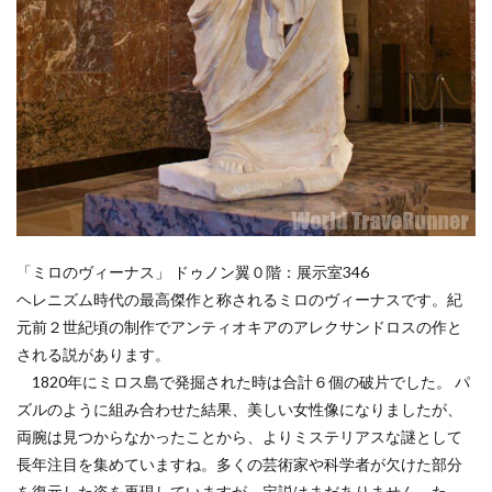
「ミロのヴィーナス」 ドゥノン翼０階：展示室346
ヘレニズム時代の最高傑作と称されるミロのヴィーナスです。紀
元前２世紀頃の制作でアンティオキアのアレクサンドロスの作と
される説があります。
1820年にミロス島で発掘された時は合計６個の破片でした。 パ
ズルのように組み合わせた結果、美しい女性像になりましたが、
両腕は見つからなかったことから、よりミステリアスな謎として
長年注目を集めていますね。多くの芸術家や科学者が欠けた部分
を復元した姿を再現していますが、定説はまだありません。た