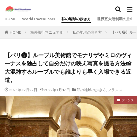
HOME
WorldTraveRunner
私の地球の歩き方
世界五大陸制覇の旅
HOME
海外旅行マニュアル
私の地球の歩き方
【パリ❷】ルー
【パリ❷】ルーブル美術館でモナリザやミロのヴィ
ーナスを独占して自分だけの映え写真を撮る方法📸
大混雑するルーブルでも誰よりも早く入場できる近
道。
2021年12月22日
2022年1月16日
私の地球の歩き方
,
フランス
フランス