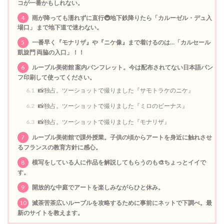
コが一番かもしれない。
4
雨が降っても濡れずに直行🚇地下鉄降りたら「カルーゼル・デュ入
場口」 まで地下道で迷わない。
5
一番早く『モナリザ』や『ニケ像』まで着けるのは…「カルセール
凱旋門 両脇の入口」！！
6
ルーブル美術館 案内パンフレット。今は配布されてない日本語パン
フ印刷して使ってください。
6.1
📸独占。ツーショットで撮りました『サモトラケのニケ』
6.2
📸独占。ツーショットで撮りました『ミロのビーナス』
6.3
📸独占。ツーショットで撮りました『モナリザ』
7
ルーブル美術館で課外授業。子供の頃からアートを身近に触れさせ
るフランスの教育方針に感心。
8
模写をしている人に作品を解説してもらうのも🎨ちょっとイイで
す。
9
開放的な中庭でアートを楽しみながらひと休み。
10
滅茶苦茶広いルーブルを攻略するために事前にネットで下調べ。最
新のサイトを教えます。