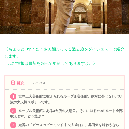
《ちょっとTrip：たくさん溜まってる過去旅をダイジェストで紹介
します。
現地情報は最新を調べて更新してありますよ。》
目次
1
世界三大美術館に数えられるルーブル美術館。絶対に外せないパリ
旅の大人気スポットです。
2
ルーブル美術館にある3カ所の入場口。そこに辿る5つのルート全部
教えます。どう選ぶ？
3
定番の「ガラスのピラミッド 中央入場口」。雰囲気を味わうならコ