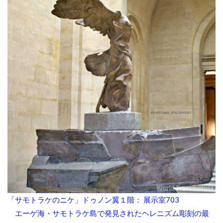
「サモトラケのニケ」ドゥノン翼１階： 展示室703
エーゲ海・サモトラケ島で発見されたヘレニズム彫刻の最