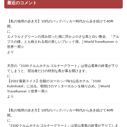
最近のコメント
【私の地球の歩き方】10代のバックパッカー時代から歩き続けて40年
間。
に
エメラルドグリーンの澄み切った湖に浮かぶ小さな島と白い教会、「アル
プスの瞳」とも称される程の美しいブレッド湖。│World TraveRunner ☆
世界一周☆
より
天空の『3100 クルムホテル ゴルナーグラート』は登山電車の終電が下り
てしまうと、宿泊者だけの特別な夜が幕を開けます。
に
【2022 最新スイス】念願のヨーロッパ№1山岳ホテル「3100
Kulmhotel」に泊る。朝焼けのマッターホルンを独り占め。│World
TraveRunner ☆世界一周☆
より
【私の地球の歩き方】10代のバックパッカー時代から歩き続けて40年
間。
に
『3100 クルムホテル ゴルナーグラート』は登山電車の終電が下りてしま