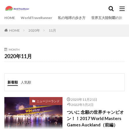
HOME
WorldTraveRunner
私の地球の歩き方
世界五大陸制覇の旅
HOME
2020年
11月
MONTH
2020年11月
新着順
人気順
2020年11月21日
ニュージーランド
2022年5月2日
ついに 念願の世界チャンピオ
ン！！2017 World Masters
Games Auckland（前編）