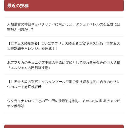
最近の投稿
人類最古の神殿ギョベクリテペに向かうと、タシュテペレルの石丘群には
空飛ぶ円盤が…？
【世界五大陸制覇➎】ついにアフリカ大陸王者に🏆ギネス記録『世界五大
大陸制覇チャレンジ』を達成！！
北アフリカのチュニジア中部の平原に突如として現れる黄金色の巨大遺構
『エルジェムの円形闘技場』
【世界最大級の迷宮】イスタンブール空港で乗り継ぎは間に合うのか？3
つのルート徹底検証❷
ウクライナやロシアとの三つ巴の決勝戦を制し、８年ぶりの世界チャンピ
オン獲得🥇