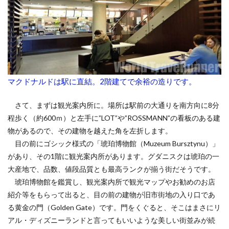
マクドナルドは駅に直結。2階建てで余裕の造りです。
さて、まずは観光案内所に。場所は駅前の大通りを南方向に8分
程歩く（約600ｍ）と左手に”LOT”や”ROSSMANN”の看板のある建
物があるので、その建物を越えた角を左折します。
目の前にゴシック様式の「琥珀博物館（Muzeum Bursztynu）」
があり、その1階に観光案内所があります。グダニスクは琥珀の一
大産地で、品数、値段品質とも最高ランクが揃う街だそうです。
琥珀博物館を鑑賞し、観光案内所で観光マップやお勧めのお店
紹介等をもらって出ると、目の前の建物が旧市街地の入り口であ
る黄金の門（Golden Gate）です。門をくぐると、そこはまさにリ
アル・ディズニーランドと言ってもいいような美しい街並みが続