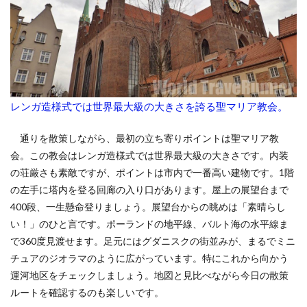
レンガ造様式では世界最大級の大きさを誇る聖マリア教会。
通りを散策しながら、最初の立ち寄りポイントは聖マリア教
会。この教会はレンガ造様式では世界最大級の大きさです。内装
の荘厳さも素敵ですが、ポイントは市内で一番高い建物です。1階
の左手に塔内を登る回廊の入り口があります。屋上の展望台まで
400段、一生懸命登りましょう。展望台からの眺めは「素晴らし
い！」のひと言です。ポーランドの地平線、バルト海の水平線ま
で360度見渡せます。足元にはグダニスクの街並みが、まるでミニ
チュアのジオラマのように広がっています。特にこれから向かう
運河地区をチェックしましょう。地図と見比べながら今日の散策
ルートを確認するのも楽しいです。