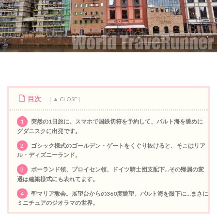
目次
1
突然の1日旅に。スマホで国鉄切符を予約して、バルト海を眺めに
グダニスクに出発です。
2
ゴシック様式のゴールデン・ゲートをくぐり抜けると、そこはリア
ル・ディズニーランド。
3
ポーランド領、プロイセン領、ドイツ騎士団支配下…その帰属の変
遷は建築様式にも表れてます。
4
聖マリア教会。展望台からの360度眺望。バルト海を眼下に…まさに
ミニチュアのジオラマの世界。