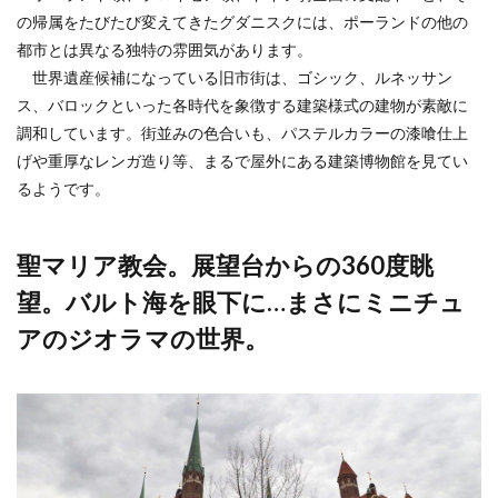
の帰属をたびたび変えてきたグダニスクには、ポーランドの他の
都市とは異なる独特の雰囲気があります。
世界遺産候補になっている旧市街は、ゴシック、ルネッサン
ス、バロックといった各時代を象徴する建築様式の建物が素敵に
調和しています。街並みの色合いも、パステルカラーの漆喰仕上
げや重厚なレンガ造り等、まるで屋外にある建築博物館を見てい
るようです。
聖マリア教会。展望台からの360度眺
望。バルト海を眼下に…まさにミニチュ
アのジオラマの世界。