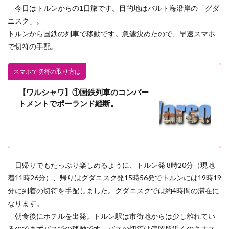
今日はトルンからの1日旅です。目的地はバルト海沿岸の「グダ
ニスク」。
トルンから国鉄の列車で移動です。急遽決めたので、早速スマホ
で切符の手配。
スマホで切符の取り方は
【ワルシャワ】①国鉄列車のコンパー
トメントでポーランド縦断。
日帰りでもたっぷり楽しめるように、トルン発 8時20分（現地
着11時26分）、帰りはグダニスク発15時56発でトルンには19時19
分に到着の切符を手配しました。グダニスクでは約4時間の滞在に
なります。
朝食後にホテルを出発。トルン駅は市街地からは少し離れてい
るのでまずバスでの移動です。バスの切符は停留所近くのキオス