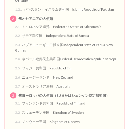
Sri Lanka
1.21
パキスタン・イスラム共和国 Islamic Republic of Pakistan
2
🌍オセアニアの大使館
2.1
ミクロネシア連邦 Federated States of Micronesia
2.2
サモア独立国 Independent State of Samoa
2.3
パプアニューギニア独立国Independent State of Papua New
Guinea
2.4
ネパール連邦民主共和国Federal Democratic Republic of Nepal
2.5
フィジー共和国 Republic of Fiji
2.6
ニュージーランド New Zealand
2.7
オーストラリア連邦 Australia
3
🌍ヨーロッパの大使館（EUまたはシェンゲン協定加盟国）
3.1
フィンランド共和国 Republic of Finland
3.2
スウェーデン王国 Kingdom of Sweden
3.3
ノルウェー王国 Kingdom of Norway