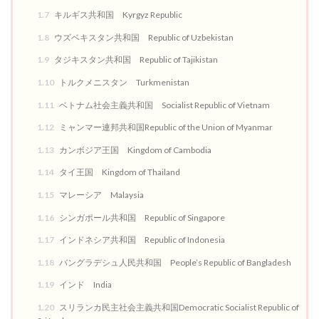
1.7
キルギス共和国 Kyrgyz Republic
1.8
ウズベキスタン共和国 Republic of Uzbekistan
1.9
タジキスタン共和国 Republic of Tajikistan
1.10
トルクメニスタン Turkmenistan
1.11
ベトナム社会主義共和国 Socialist Republic of Vietnam
1.12
ミャンマー連邦共和国Republic of the Union of Myanmar
1.13
カンボジア王国 Kingdom of Cambodia
1.14
タイ王国 Kingdom of Thailand
1.15
マレーシア Malaysia
1.16
シンガポール共和国 Republic of Singapore
1.17
インドネシア共和国 Republic of Indonesia
1.18
バングラデシュ人民共和国 People’s Republic of Bangladesh
1.19
インド India
1.20
スリランカ民主社会主義共和国Democratic Socialist Republic of