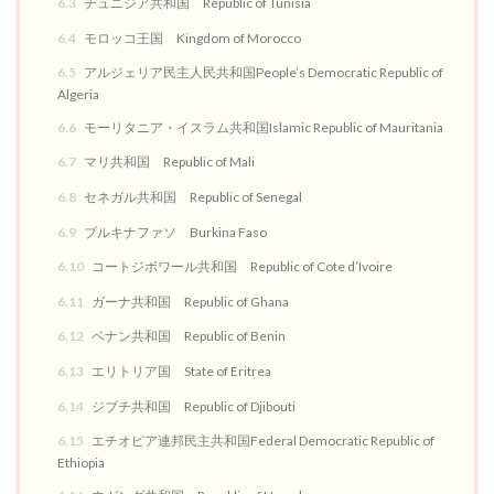
6.3
チュニジア共和国 Republic of Tunisia
6.4
モロッコ王国 Kingdom of Morocco
6.5
アルジェリア民主人民共和国People’s Democratic Republic of
Algeria
6.6
モーリタニア・イスラム共和国Islamic Republic of Mauritania
6.7
マリ共和国 Republic of Mali
6.8
セネガル共和国 Republic of Senegal
6.9
ブルキナファソ Burkina Faso
6.10
コートジボワール共和国 Republic of Cote d’Ivoire
6.11
ガーナ共和国 Republic of Ghana
6.12
ベナン共和国 Republic of Benin
6.13
エリトリア国 State of Eritrea
6.14
ジブチ共和国 Republic of Djibouti
6.15
エチオピア連邦民主共和国Federal Democratic Republic of
Ethiopia