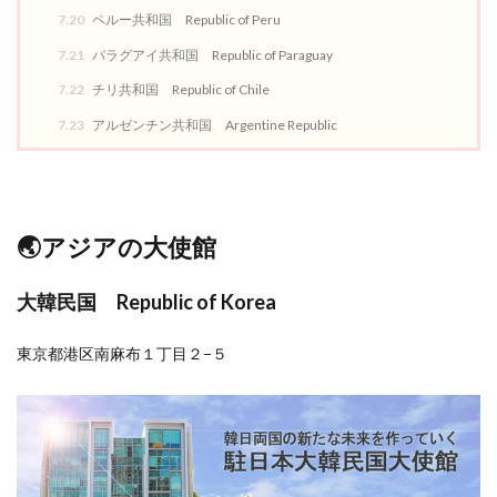
7.20
ペルー共和国 Republic of Peru
7.21
パラグアイ共和国 Republic of Paraguay
7.22
チリ共和国 Republic of Chile
7.23
アルゼンチン共和国 Argentine Republic
🌏アジアの大使館
大韓民国 Republic of Korea
東京都港区南麻布１丁目２−５