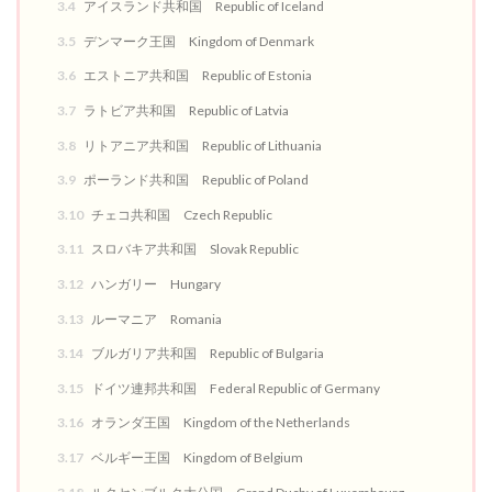
3.4
アイスランド共和国 Republic of Iceland
3.5
デンマーク王国 Kingdom of Denmark
3.6
エストニア共和国 Republic of Estonia
3.7
ラトビア共和国 Republic of Latvia
3.8
リトアニア共和国 Republic of Lithuania
3.9
ポーランド共和国 Republic of Poland
3.10
チェコ共和国 Czech Republic
3.11
スロバキア共和国 Slovak Republic
3.12
ハンガリー Hungary
3.13
ルーマニア Romania
3.14
ブルガリア共和国 Republic of Bulgaria
3.15
ドイツ連邦共和国 Federal Republic of Germany
3.16
オランダ王国 Kingdom of the Netherlands
3.17
ベルギー王国 Kingdom of Belgium