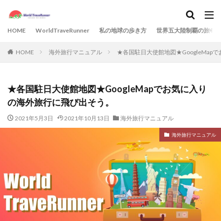
HOME
WorldTraveRunner
私の地球の歩き方
世界五大陸制覇の旅
HOME
海外旅行マニュアル
★各国駐日大使館地図★GoogleMa
★各国駐日大使館地図★GoogleMapでお気に入り
の海外旅行に飛び出そう。
2021年5月3日
2021年10月13日
海外旅行マニュアル
海外旅行マニュアル