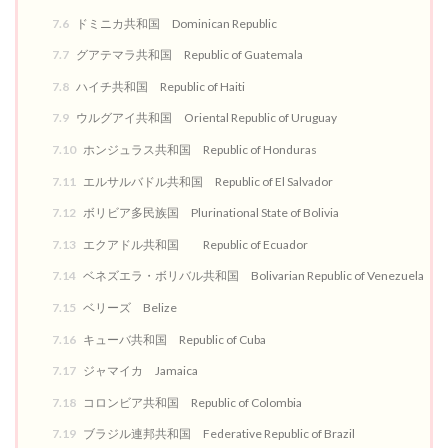
7.6
ドミニカ共和国 Dominican Republic
7.7
グアテマラ共和国 Republic of Guatemala
7.8
ハイチ共和国 Republic of Haiti
7.9
ウルグアイ共和国 Oriental Republic of Uruguay
7.10
ホンジュラス共和国 Republic of Honduras
7.11
エルサルバドル共和国 Republic of El Salvador
7.12
ボリビア多民族国 Plurinational State of Bolivia
7.13
エクアドル共和国 Republic of Ecuador
7.14
ベネズエラ・ボリバル共和国 Bolivarian Republic of Venezuela
7.15
ベリーズ Belize
7.16
キューバ共和国 Republic of Cuba
7.17
ジャマイカ Jamaica
7.18
コロンビア共和国 Republic of Colombia
7.19
ブラジル連邦共和国 Federative Republic of Brazil