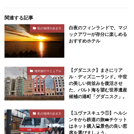
関連する記事
白夜のフィンランドで、マジ
私の地球の歩き方
ックアワーが存分に楽しめる
おすすめホテル
【グダニスク】まさにリア
海外旅行マニュアル
ル・ディズニーランド。中世
の美しい街並みを復活させ
た、バルト海を望む世界遺産
候補の港町「グダニスク」。
【ユヴァスキュラ①】ヘルシ
私の地球の歩き方
ンキから鉄道の旅🚝チケット
はネット購入💻景色の良い窓
席を選びましょう。