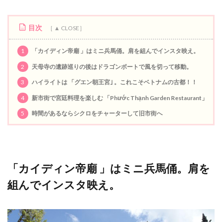
目次
1
「カイディン帝廟 」はミニ兵馬俑。肩を組んでインスタ映え。
2
天母寺の遺跡巡りの後はドラゴンボートで風を切って移動。
3
ハイライトは 「グエン朝王宮｣ 。これこそベトナムの古都！！
4
新市街で宮廷料理を楽しむ 「Phước Thạnh Garden Restaurant」
5
時間があるならシクロをチャーターして旧市街へ
「カイディン帝廟 」はミニ兵馬俑。肩を
組んでインスタ映え。