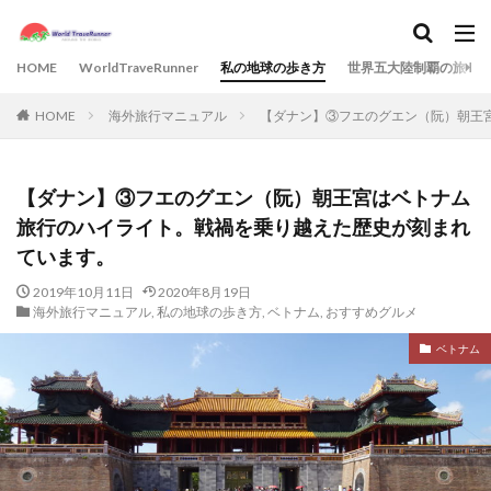
HOME
WorldTraveRunner
私の地球の歩き方
世界五大陸制覇の旅
HOME
海外旅行マニュアル
【ダナン】③フエのグエン（阮）朝王
【ダナン】③フエのグエン（阮）朝王宮はベトナム
旅行のハイライト。戦禍を乗り越えた歴史が刻まれ
ています。
2019年10月11日
2020年8月19日
海外旅行マニュアル
,
私の地球の歩き方
,
ベトナム
,
おすすめグルメ
ベトナム