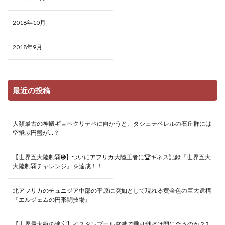
2018年10月
2018年9月
最近の投稿
人類最古の神殿ギョベクリテペに向かうと、タシュテペレルの石丘群には
空飛ぶ円盤が…？
【世界五大陸制覇➎】ついにアフリカ大陸王者に🏆ギネス記録『世界五大
大陸制覇チャレンジ』を達成！！
北アフリカのチュニジア中部の平原に突如として現れる黄金色の巨大遺構
『エルジェムの円形闘技場』
【世界最大級の迷宮】イスタンブール空港で乗り継ぎは間に合うのか？3