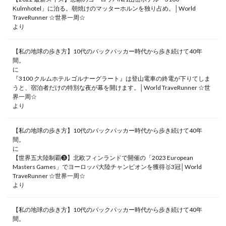
Kulmhotel」に泊る。朝焼けのマッターホルンを独り占め。│World
TraveRunner ☆世界一周☆
より
【私の地球の歩き方】10代のバックパッカー時代から歩き続けて40年
間。
に
『3100 クルムホテル ゴルナーグラート』は登山電車の終電が下りてしま
うと、宿泊者だけの特別な夜が幕を開けます。│World TraveRunner ☆世
界一周☆
より
【私の地球の歩き方】10代のバックパッカー時代から歩き続けて40年
間。
に
【世界五大陸制覇❸】北欧フィンランドで開催の「2023 European
Masters Games」でヨーロッパ大陸チャンピオンを獲得🥇3冠│World
TraveRunner ☆世界一周☆
より
【私の地球の歩き方】10代のバックパッカー時代から歩き続けて40年
間。