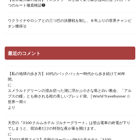
つのルート徹底検証❷
ウクライナやロシアとの三つ巴の決勝戦を制し、８年ぶりの世界チャンピ
オン獲得🥇
最近のコメント
【私の地球の歩き方】10代のバックパッカー時代から歩き続けて40年
間。
に
エメラルドグリーンの澄み切った湖に浮かぶ小さな島と白い教会、「アル
プスの瞳」とも称される程の美しいブレッド湖。│World TraveRunner ☆
世界一周☆
より
天空の『3100 クルムホテル ゴルナーグラート』は登山電車の終電が下り
てしまうと、宿泊者だけの特別な夜が幕を開けます。
に
【2022 最新スイス】念願のヨーロッパ№1山岳ホテル「3100